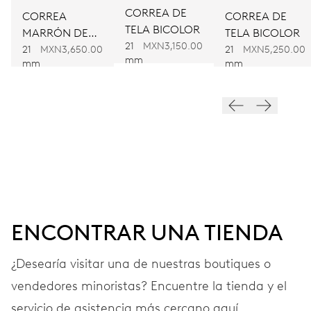
CORREA DE
CORREA
CORREA DE
TELA BICOLOR
MARRÓN DE
TELA BICOLOR
FRECUENCIA
21
MXN3,150.00
PIEL
21
MXN3,650.00
21
MXN5,250.00
28’800 A/h, 4 Hz
mm
mm
mm
ESFERA
Gris
CORREA
Acero
ENCONTRAR UNA TIENDA
¿Desearía visitar una de nuestras boutiques o
GARANTÍA
2 años
vendedores minoristas? Encuentre la tienda y el
Únete a MyOris y amplía gratis tu garantía a 3 años
servicio de asistencia más cercano aquí.