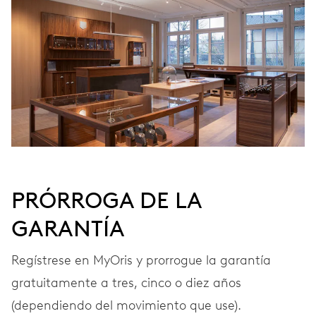
Remonte automático
FRECUENCIA
28’800 A/h, 4 Hz
ESFERA
Blanco
PRÓRROGA DE LA
GARANTÍA
CORREA
Acero
Regístrese en MyOris y prorrogue la garantía
gratuitamente a tres, cinco o diez años
Estuche especial, lujoso
(dependiendo del movimiento que use).
EXTRAS
pañuelo de seda,