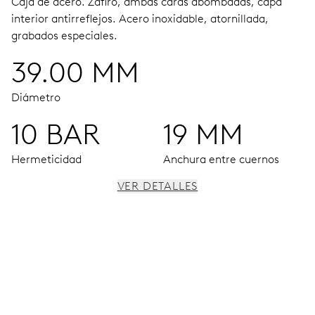
Caja de acero.
Zafiro, ambas caras abombadas, capa
interior antirreflejos.
Acero inoxidable, atornillada,
grabados especiales.
39.00 MM
Diámetro
10 BAR
19 MM
Hermeticidad
Anchura entre cuernos
VER DETALLES
MOVIMIENTO
Agujas horas, minutos y segundos centrales, ventana
fecha, fecha instantánea, corrector fecha, paro segundo