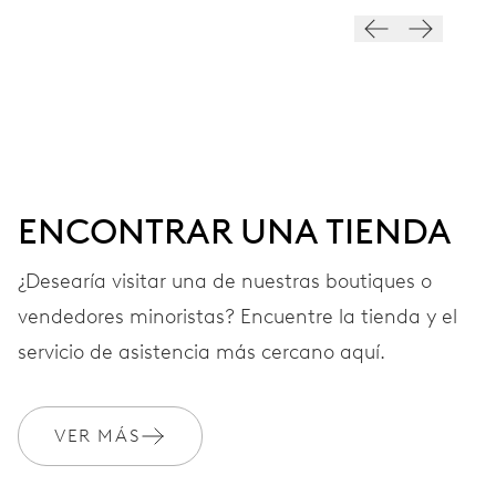
ESFERA
Gris
CORREA
Caucho
ENCONTRAR UNA TIENDA
¿Desearía visitar una de nuestras boutiques o
GARANTÍA
2 años
vendedores minoristas? Encuentre la tienda y el
Únete a MyOris y amplía gratis tu garantía a 3 años
servicio de asistencia más cercano aquí.
MYORIS
VER MÁS