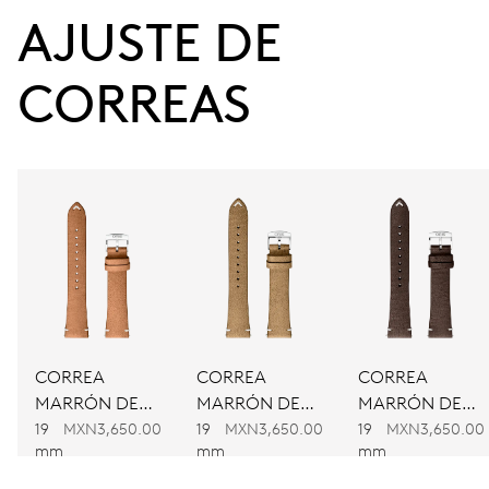
38 h
AJUSTE DE 
Reserva de marcha
CORREAS
CALIBRE
733
DIMENSIONES
Ø 25.60 mm, 11 1/2’’’
CARGA
Remonte automático
CORREA
CORREA
CORREA
MARRÓN DE
MARRÓN DE
MARRÓN DE
FRECUENCIA
PIEL
PIEL
PIEL
19
MXN3,650.00
19
MXN3,650.00
19
MXN3,650.00
28’800 A/h, 4 Hz
mm
mm
mm