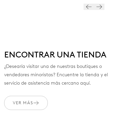
ESFERA
Azul
CORREA
Caucho
ENCONTRAR UNA TIENDA
¿Desearía visitar una de nuestras boutiques o
GARANTÍA
2 años
vendedores minoristas? Encuentre la tienda y el
Únete a MyOris y amplía gratis tu garantía a 3 años
servicio de asistencia más cercano aquí.
MYORIS
VER MÁS