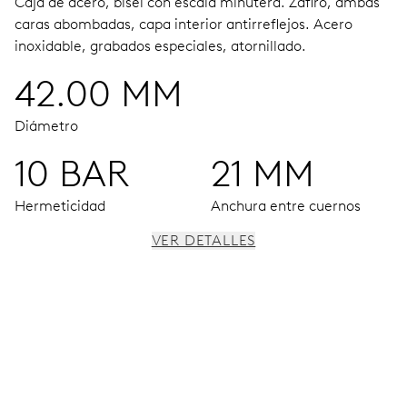
Caja de acero, bisel con escala minutera.
Zafiro, ambas
caras abombadas, capa interior antirreflejos.
Acero
inoxidable, grabados especiales, atornillado.
42.00 MM
Diámetro
10 BAR
21 MM
Hermeticidad
Anchura entre cuernos
VER DETALLES
MOVIMIENTO
Agujas horas, minutos y segundos centrales, ventana
fecha, fecha instantánea, corrector fecha, paro segundo