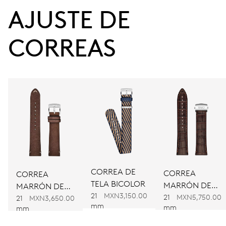
38 h
AJUSTE DE 
Reserva de marcha
CORREAS
CALIBRE
733
DIMENSIONES
Ø 25.60 mm, 11 1/2’’’
CARGA
Remonte automático
CORREA DE
CORREA
CORREA
TELA BICOLOR
MARRÓN DE
MARRÓN DE
FRECUENCIA
21
MXN3,150.00
PIEL
21
MXN5,750.00
PIEL
21
MXN3,650.00
28’800 A/h, 4 Hz
mm
mm
mm