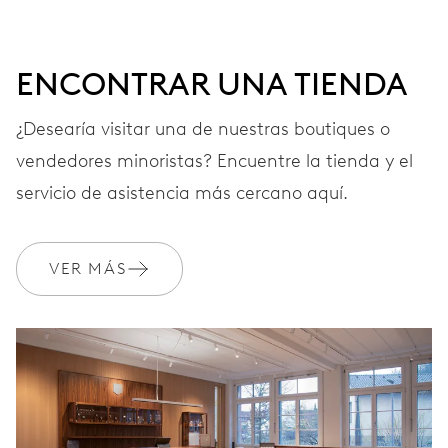
41 h
ENCONTRAR UNA TIENDA
Reserva de marcha
¿Desearía visitar una de nuestras boutiques o
vendedores minoristas? Encuentre la tienda y el
CALIBRE
733-1
servicio de asistencia más cercano aquí.
DIMENSIONES
VER MÁS
Ø 25.60 mm, 11 1/2’’’
CARGA
Remonte automático
FRECUENCIA