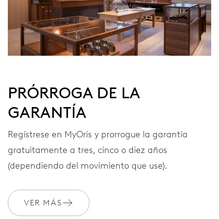
28’800 A/h, 4 Hz
ESFERA
Gris
PRÓRROGA DE LA
GARANTÍA
CORREA
Piel
Regístrese en MyOris y prorrogue la garantía
gratuitamente a tres, cinco o diez años
GARANTÍA
2 años
(dependiendo del movimiento que use).
Únete a MyOris y amplía gratis tu garantía a 3 años
VER MÁS
MYORIS