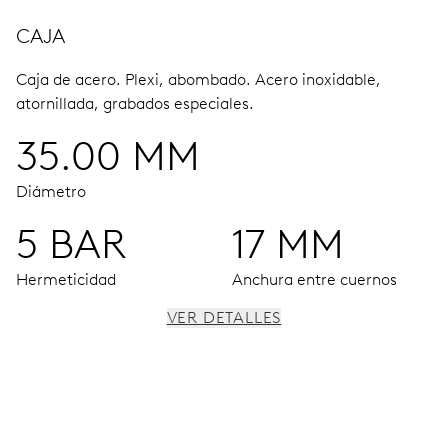
CAJA
Caja de acero.
Plexi, abombado.
Acero inoxidable,
atornillada, grabados especiales.
35.00 MM
Diámetro
5 BAR
17 MM
Hermeticidad
Anchura entre cuernos
VER DETALLES
MOVIMIENTO
Agujas horas, minutos y segundos centrales, ventana
fecha, fecha instantánea, corrector fecha, paro segundo