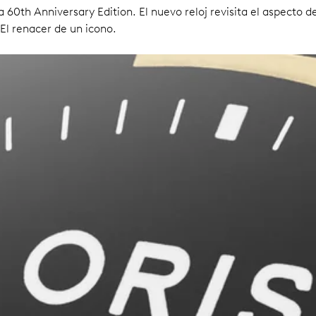
 60th Anniversary Edition. El nuevo reloj revisita el aspecto 
. El renacer de un icono.