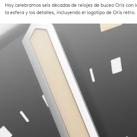
Hoy celebramos seis décadas de relojes de buceo Oris con la
la esfera y los detalles, incluyendo el logotipo de Oris retro