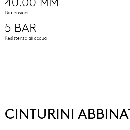
40.00 MM
Dimensioni
5 BAR
Resistenza all'acqua
MOVIMENTO
Ore, minuti e secondi al centro, finestrella data, correttore
38 h
CINTURINI ABBINA
Riserva di carica
CALIBRO