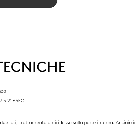
 TECNICHE
nza
7 5 21 65FC
i due lati, trattamento antiriflesso sulla parte interna.
Acciaio i