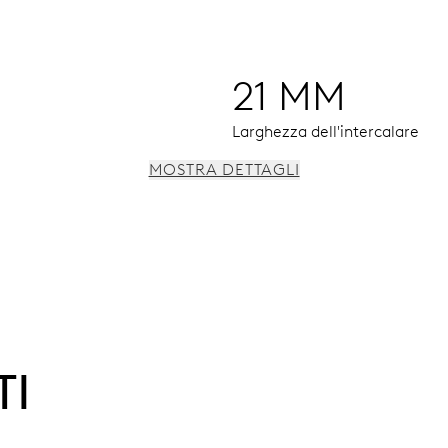
21 MM
Larghezza dell'intercalare
MOSTRA DETTAGLI
 rapido della data, arresto dei secondi
TI