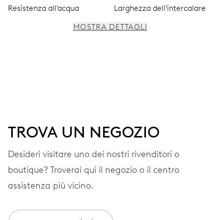
Resistenza all'acqua
Larghezza dell'intercalare
MOSTRA DETTAGLI
MOVIMENTO
Lancette centrali per ore, minuti e secondi, quadrante
ausiliario per il secondo fuso orario (24 ore), pulsanti per
la regolazione, finestra delle fasi lunari, regolazione fine
e arresto dei secondi.
TROVA UN NEGOZIO
41 h
Desideri visitare uno dei nostri rivenditori o
Riserva di carica
boutique? Troverai qui il negozio o il centro
assistenza più vicino.
CALIBRO
782