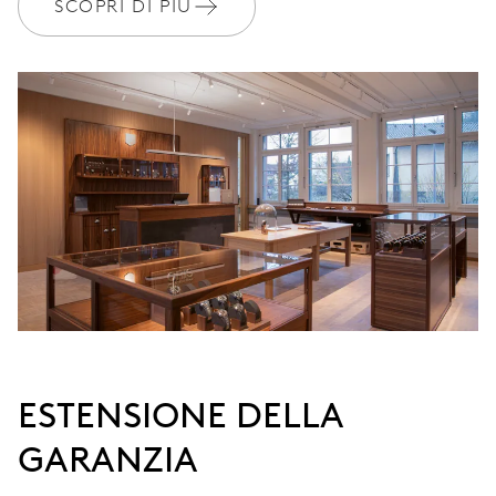
SCOPRI DI PIÙ
DIMENSIONI
Ø 30.00 mm, 13 1/4’’’
AVVOLGIMENTO
Carica automatica, rotore rosso
VIBRAZIONI
28’800 A/h, 4 Hz
QUADRANTE
Marrone
ESTENSIONE DELLA
GARANZIA