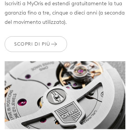
CINTURINO
Acciaio
Iscriviti a MyOris ed estendi gratuitamente la tua
garanzia fino a tre, cinque o dieci anni (a seconda
del movimento utilizzato).
GARANZIA
2 anni
Iscriviti a MyOris e ottieni l'estensione gratuita della garanzia a 3
SCOPRI DI PIÙ
anni
MYORIS