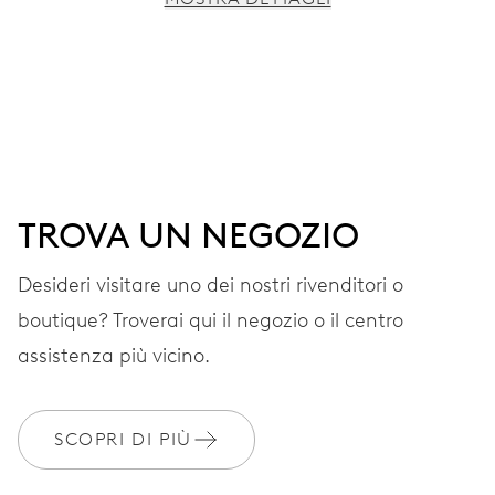
MOVIMENTO
Ore, minuti e secondi al centro, arresto dei secondi
38 h
TROVA UN NEGOZIO
Riserva di carica
Desideri visitare uno dei nostri rivenditori o
CALIBRO
boutique? Troverai qui il negozio o il centro
560
assistenza più vicino.
DIMENSIONI
Ø 17.20 mm, 7 3/4’’’
SCOPRI DI PIÙ
AVVOLGIMENTO