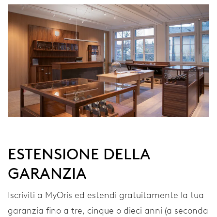
Carica automatica
VIBRAZIONI
28’800 A/h, 4 Hz
QUADRANTE
Grigio
ESTENSIONE DELLA
CINTURINO
Pelle
GARANZIA
Iscriviti a MyOris ed estendi gratuitamente la tua
GARANZIA
2 anni
garanzia fino a tre, cinque o dieci anni (a seconda