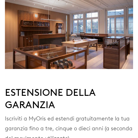
Carica automatica
VIBRAZIONI
28’800 A/h, 4 Hz
QUADRANTE
Grigio
ESTENSIONE DELLA
CINTURINO
Acciaio
GARANZIA
Iscriviti a MyOris ed estendi gratuitamente la tua
GARANZIA
2 anni
garanzia fino a tre, cinque o dieci anni (a seconda