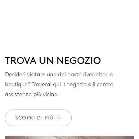
MOVIMENTO
Ore, minuti e secondi al centro, arresto dei secondi
38 h
TROVA UN NEGOZIO
Riserva di carica
Desideri visitare uno dei nostri rivenditori o
CALIBRO
boutique? Troverai qui il negozio o il centro
560
assistenza più vicino.
DIMENSIONI
Ø 17.20 mm, 7 3/4’’’
SCOPRI DI PIÙ
AVVOLGIMENTO