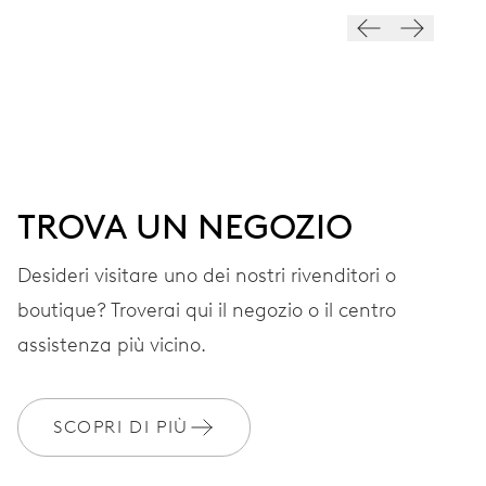
QUADRANTE
Grigio
CINTURINO
Pelle
TROVA UN NEGOZIO
Desideri visitare uno dei nostri rivenditori o
Materiali dei cinturini di
EXTRAS
origine sostenibile
boutique? Troverai qui il negozio o il centro
assistenza più vicino.
GARANZIA
2 anni
SCOPRI DI PIÙ
Iscriviti a MyOris e ottieni l'estensione gratuita della garanzia a 3
anni