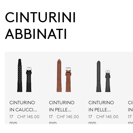
38 h
CINTURINI 
Riserva di carica
ABBINATI
CALIBRO
560
DIMENSIONI
Ø 17.20 mm, 7 3/4’’’
AVVOLGIMENTO
Carica automatica
CINTURINO
CINTURINO
CINTURINO
C
IN CAUCCIÙ
IN PELLE
IN PELLE
IN
VIBRAZIONI
NERO
MARRONE
NERA
M
17
CHF 145.00
17
CHF 145.00
17
CHF 145.00
17
28’800 A/h, 4 Hz
mm
mm
mm
m