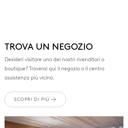
QUADRANTE
Grigio
CINTURINO
Acciaio
TROVA UN NEGOZIO
Desideri visitare uno dei nostri rivenditori o
GARANZIA
2 anni
boutique? Troverai qui il negozio o il centro
Iscriviti a MyOris e ottieni l'estensione gratuita della garanzia a 3
assistenza più vicino.
anni
MYORIS
SCOPRI DI PIÙ