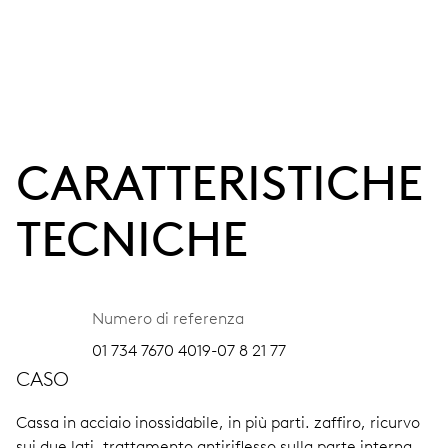
CARATTERISTICHE
TECNICHE
Numero di referenza
01 734 7670 4019-07 8 21 77
CASO
Cassa in acciaio inossidabile, in più parti.
zaffiro, ricurvo
sui due lati, trattamento antiriflesso sulla parte interna.