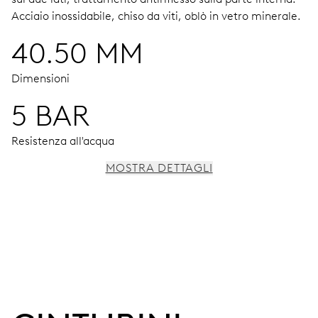
Acciaio inossidabile, chiso da viti, oblò in vetro minerale.
40.50 MM
Dimensioni
5 BAR
Resistenza all'acqua
MOSTRA DETTAGLI
MOVIMENTO
Ore, minuti e secondi al centro, arresto dei secondi
38 h
Riserva di carica