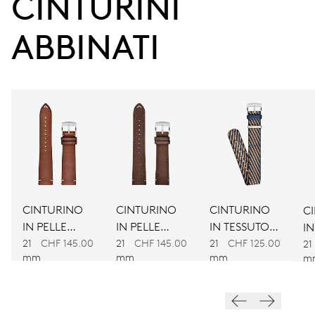
CINTURINI 
ABBINATI
CALIBRO
734
DIMENSIONI
Ø 25.60 mm, 11 1/2’’’
AVVOLGIMENTO
Carica automatica
CINTURINO
CINTURINO
CINTURINO
C
IN PELLE
IN PELLE
IN TESSUTO
VIBRAZIONI
IN
MARRONE
MARRONE
BICOLORE
21
CHF 145.00
21
CHF 145.00
21
CHF 125.00
B
21
28’800 A/h, 4 Hz
mm
mm
mm
m