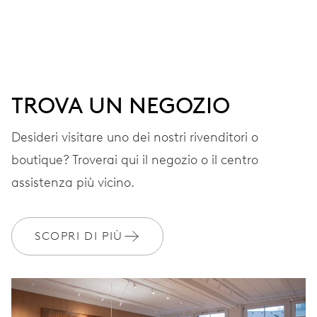
QUADRANTE
Grigio
CINTURINO
Acciaio
TROVA UN NEGOZIO
Desideri visitare uno dei nostri rivenditori o
GARANZIA
2 anni
boutique? Troverai qui il negozio o il centro
Iscriviti a MyOris e ottieni l'estensione gratuita della garanzia a 3
assistenza più vicino.
anni
MYORIS
SCOPRI DI PIÙ