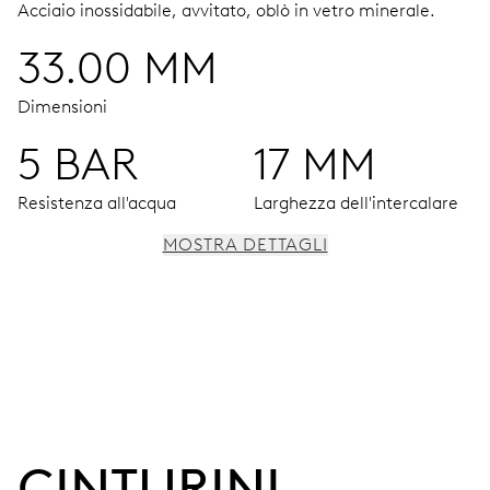
Acciaio inossidabile, avvitato, oblò in vetro minerale.
33.00 MM
Dimensioni
5 BAR
17 MM
Resistenza all'acqua
Larghezza dell'intercalare
MOSTRA DETTAGLI
MOVIMENTO
Ore, minuti e secondi al centro, arresto dei secondi
38 h
CINTURINI 
Riserva di carica