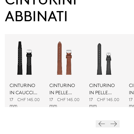
ABBINATI
CALIBRO
560
DIMENSIONI
Ø 17.20 mm, 7 3/4’’’
AVVOLGIMENTO
Carica automatica
CINTURINO
CINTURINO
CINTURINO
C
IN CAUCCIÙ
IN PELLE
IN PELLE
IN
VIBRAZIONI
NERO
MARRONE
NERA
M
17
CHF 145.00
17
CHF 145.00
17
CHF 145.00
17
28’800 A/h, 4 Hz
mm
mm
mm
m