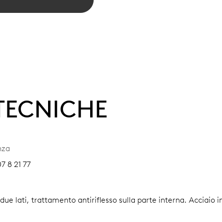
 TECNICHE
nza
7 8 21 77
i due lati, trattamento antiriflesso sulla parte interna.
Acciaio i