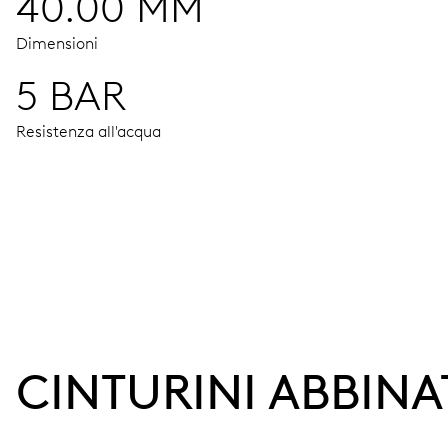
40.00 MM
Dimensioni
5 BAR
Resistenza all'acqua
MOVIMENTO
Ore, minuti e secondi al centro, arresto dei secondi
38 h
CINTURINI ABBINA
Riserva di carica
CALIBRO