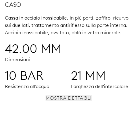
CASO
Cassa in acciaio inossidabile, in più parti.
zaffiro, ricurvo
sui due lati, trattamento antiriflesso sulla parte interna.
Acciaio inossidabile, avvitato, oblò in vetro minerale.
42.00 MM
Dimensioni
10 BAR
21 MM
Resistenza all'acqua
Larghezza dell'intercalare
MOSTRA DETTAGLI
MOVIMENTO
Lancette centrali per ore, minuti, secondi e data pointer.
Finestra della data a ore 11, finestra del mese a ore 1, fasi