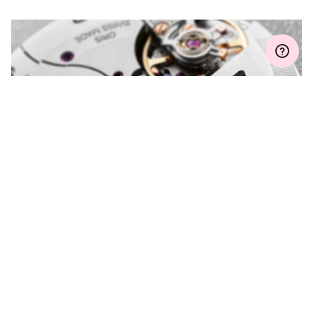
MYORIS
HAI DELLE DOMANDE?
Contattaci e saremo felici di aiutarti.