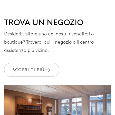
di luna al 6. Pulsanti per la regolazione di data, giorno,
mese e fasi di luna, arresto dei secondi
TROVA UN NEGOZIO
38 h
Desideri visitare uno dei nostri rivenditori o
Riserva di carica
boutique? Troverai qui il negozio o il centro
assistenza più vicino.
CALIBRO
915
SCOPRI DI PIÙ
DIMENSIONI
Ø 25.60 mm, 11 1/2’’’
AVVOLGIMENTO
Carica automatica, rotore rosso