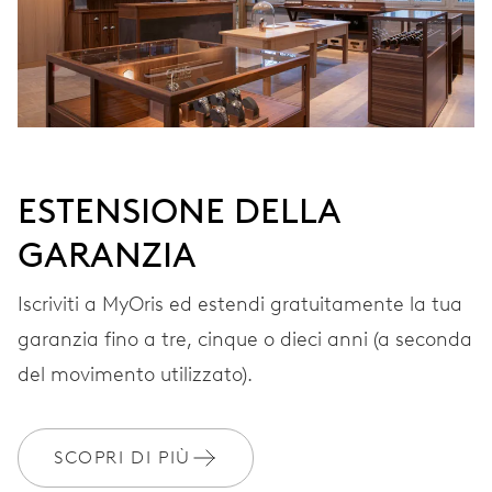
VIBRAZIONI
28’800 A/h, 4 Hz
QUADRANTE
Grigio
ESTENSIONE DELLA
GARANZIA
CINTURINO
Pelle
Iscriviti a MyOris ed estendi gratuitamente la tua
garanzia fino a tre, cinque o dieci anni (a seconda
del movimento utilizzato).
GARANZIA
2 anni
Iscriviti a MyOris e ottieni l'estensione gratuita della garanzia a 3
SCOPRI DI PIÙ
anni