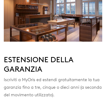
Carica automatica
VIBRAZIONI
28’800 A/h, 4 Hz
QUADRANTE
Grigio
ESTENSIONE DELLA
GARANZIA
CINTURINO
Acciaio
Iscriviti a MyOris ed estendi gratuitamente la tua
garanzia fino a tre, cinque o dieci anni (a seconda
del movimento utilizzato).
GARANZIA
2 anni