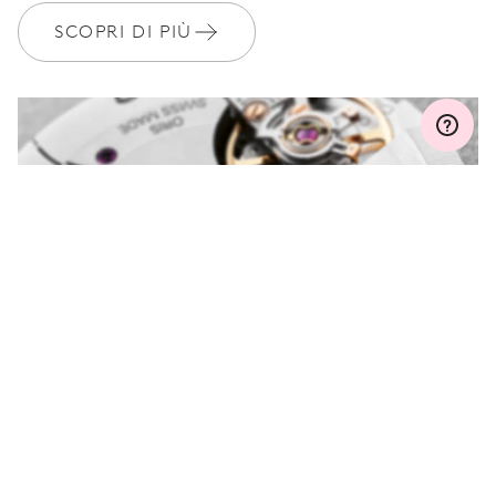
Iscriviti a MyOris e ottieni l'estensione gratuita della garanzia a 3
anni
SCOPRI DI PIÙ
MYORIS
HAI DELLE DOMANDE?
Contattaci e saremo felici di aiutarti.