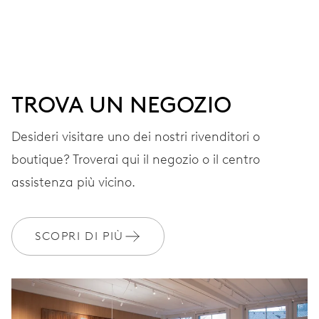
Ore e minuti al centro, piccoli secondi al 9, finestrella
data, lancetta centrale del giorno, correttore rapido della
data, arresto dei secondi
TROVA UN NEGOZIO
38 h
Desideri visitare uno dei nostri rivenditori o
Riserva di carica
boutique? Troverai qui il negozio o il centro
CALIBRO
assistenza più vicino.
745
SCOPRI DI PIÙ
DIMENSIONI
Ø 25.60 mm, 11 1/2’’’
AVVOLGIMENTO