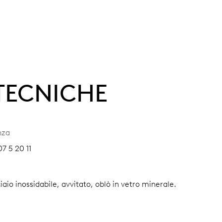
 TECNICHE
nza
7 5 20 11
iaio inossidabile, avvitato, oblò in vetro minerale.