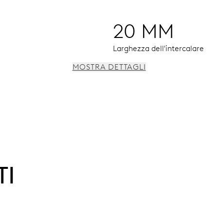
20 MM
Larghezza dell'intercalare
MOSTRA DETTAGLI
 rapido della data, arresto dei secondi
TI