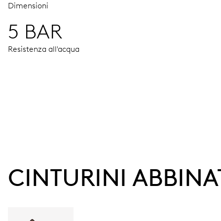
Dimensioni
5 BAR
Resistenza all'acqua
MOVIMENTO
Ore, minuti e secondi al centro, finestrella data, correttore
38 h
CINTURINI ABBINA
Riserva di carica
CALIBRO
733