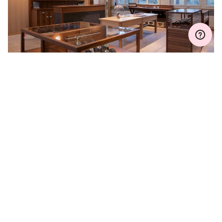
ESTENSIONE DELLA
GARANZIA
Iscriviti a MyOris ed estendi gratuitamente la tua
garanzia fino a tre, cinque o dieci anni (a seconda
del movimento utilizzato).
SCOPRI DI PIÙ