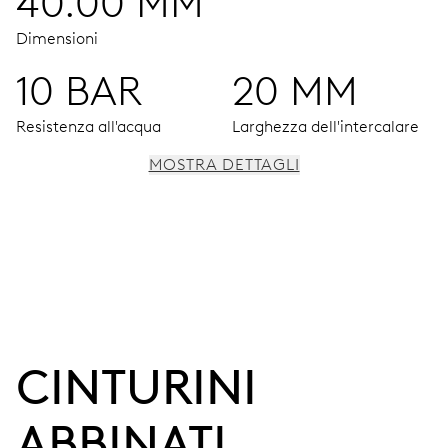
40.00 MM
Dimensioni
10 BAR
20 MM
Resistenza all'acqua
Larghezza dell'intercalare
MOSTRA DETTAGLI
MOVIMENTO
Ore, minuti e secondi al centro, finestrella data,
correttore rapido della data, arresto dei secondi
38 h
CINTURINI 
Riserva di carica
ABBINATI