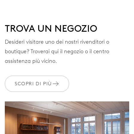
CINTURINO
Pelle
TROVA UN NEGOZIO
Desideri visitare uno dei nostri rivenditori o
GARANZIA
2 anni
boutique? Troverai qui il negozio o il centro
assistenza più vicino.
Iscriviti a MyOris e ottieni l'estensione gratuita della garanzia a 3
anni
SCOPRI DI PIÙ
MYORIS