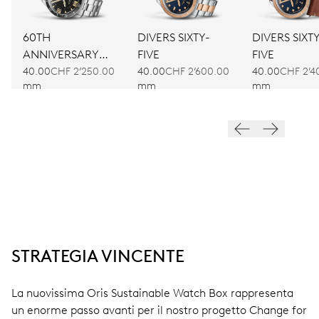
60TH
DIVERS SIXTY-
DIVERS SIXTY
ANNIVERSARY
FIVE
FIVE
EDITION
40.00
CHF 2’250.00
40.00
CHF 2’600.00
40.00
CHF 2’4
mm
mm
mm
STRATEGIA VINCENTE
La nuovissima Oris Sustainable Watch Box rappresenta
un enorme passo avanti per il nostro progetto Change for