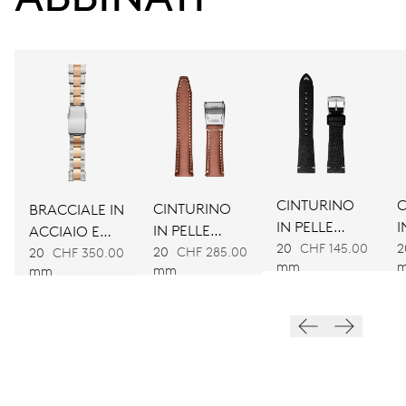
CALIBRO
733
DIMENSIONI
Ø 25.60 mm, 11 1/2’’’
AVVOLGIMENTO
Carica automatica
CINTURINO
C
CINTURINO
BRACCIALE IN
IN PELLE
I
IN PELLE
ACCIAIO E
NERA
VIBRAZIONI
20
CHF 145.00
2
MARRONE
20
CHF 285.00
BRONZO
20
CHF 350.00
mm
mm
mm
28’800 A/h, 4 Hz
QUADRANTE
Verde