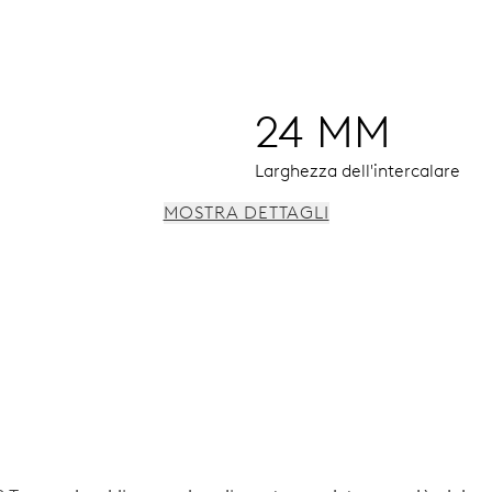
24 MM
Larghezza dell'intercalare
MOSTRA DETTAGLI
orrettore rapido della data, arresto dei secondi