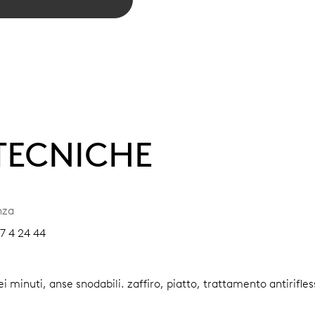
 TECNICHE
nza
7 4 24 44
dei minuti, anse snodabili.
zaffiro, piatto, trattamento antirifle