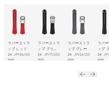
752
寸法
直径32.20mm、14 1/4リーニュ
ワインディング
ラバーストラ
ラバーストラ
ラバーストラ
ラバー
自動巻
ップ レッド
ップ ブラッ
ップ グレー
ップ 
ク
ク
24
JPY56,100
24
JPY71,500
24
JPY56,100
24
JP
振動
mm
mm
mm
mm
28,800振動、4 Hz
ダイヤル
ブルー