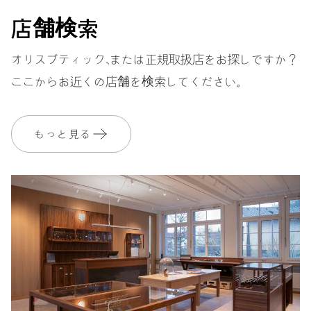
店舗検索
ストラップ
ステンレススティール
オリスブティック、または正規取扱店をお探しですか？
ここからお近くの店舗を検索してください。
保証
2 年
MyOrisにご加入いただくと、保証期間を次の期間まで無料で延長いたし
もっと見る
ます。 3 年
MYORIS