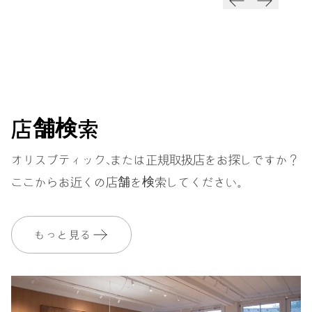
ダイヤル
グレー
店舗検索
ストラップ
ステンレススティール
オリスブティック、または正規取扱店をお探しですか？
ここからお近くの店舗を検索してください。
保証
2 年
MyOrisにご加入いただくと、保証期間を次の期間まで無料で延長いたし
もっと見る
ます。 3 年
MYORIS