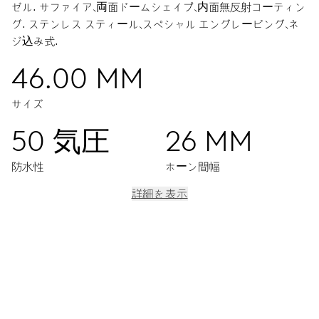
ゼル.
サファイア、両面ドームシェイプ、内面無反射コーティン
グ.
ステンレス スティール、スペシャル エングレービング、ネ
ジ込み式.
46.00 MM
サイズ
50 気圧
26 MM
防水性
ホーン間幅
詳細を表示
ムーブメント
センター時分針、9時位置スモールセコンド、日付表示窓、日付修
正、ファインタイムチューニング、ストップセコンド針