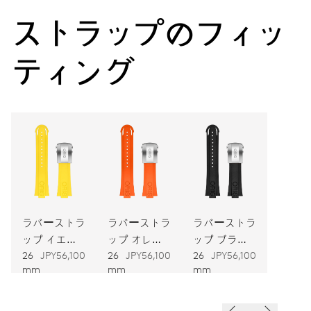
38時間
ストラップのフィッ
パワーリザーブ
ティング
キャリバー
743
寸法
直径25.60mm、11 1/2リーニュ
ワインディング
ラバーストラ
ラバーストラ
ラバーストラ
自動巻
ップ イエロ
ップ オレン
ップ ブラッ
ー
ジ
ク
26
JPY56,100
26
JPY56,100
26
JPY56,100
振動
mm
mm
mm
28,800振動、4 Hz