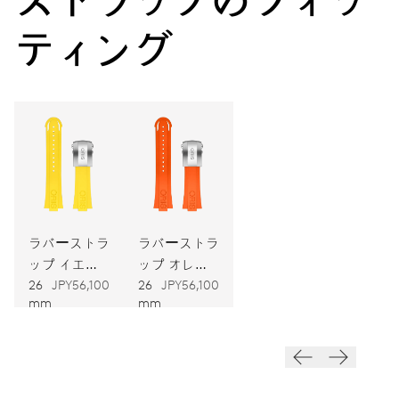
パワーリザーブ
ティング
キャリバー
743
寸法
直径25.60mm、11 1/2リーニュ
ワインディング
ラバーストラ
ラバーストラ
自動巻
ップ イエロ
ップ オレン
ー
ジ
26
JPY56,100
26
JPY56,100
振動
mm
mm
28,800振動、4 Hz