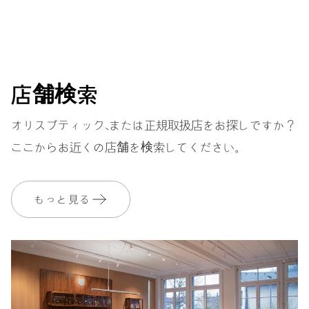
ダイヤル
グレー
店舗検索
ストラップ
ラバー
オリスブティック、または正規取扱店をお探しですか？
ここからお近くの店舗を検索してください。
保証
2 年
MyOrisにご加入いただくと、保証期間を次の期間まで無料で延長いたし
もっと見る
ます。 3 年
MYORIS