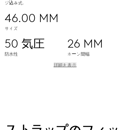
ジ込み式.
46.00 MM
サイズ
50 気圧
26 MM
防水性
ホーン間幅
詳細を表示
ムーブメント
センター時分針、9時位置スモールセコンド、日付表示窓、日付修
正、ファインタイムチューニング、ストップセコンド針
38時間
ストラップのフィッ