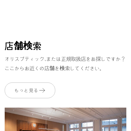
ダイヤル
ブルー
ストラップ
ステンレススティール
店舗検索
オリスブティック、または正規取扱店をお探しですか？
ここからお近くの店舗を検索してください。
保証
2 年
MyOrisにご加入いただくと、保証期間を次の期間まで無料で延長いたし
ます。 3 年
もっと見る
MYORIS