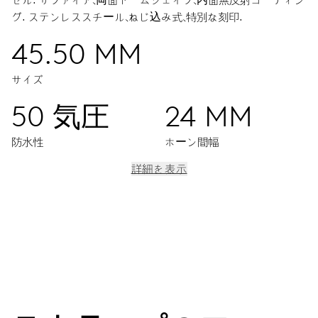
グ.
ステンレススチール、ねじ込み式、特別な刻印.
45.50 MM
サイズ
50 気圧
24 MM
防水性
ホーン間幅
詳細を表示
ムーブメント
センター時分針、9時位置スモールセコンド、日付表示窓、日付修
正、ファインタイムチューニング、ストップセコンド針
38時間