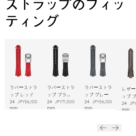
ストラップのフィッ
パワーリザーブ
ティング
キャリバー
743
寸法
直径25.60mm、11 1/2リーニュ
ワインディング
ラバーストラ
ラバーストラ
ラバーストラ
自動巻
レザー
ップ レッド
ップ ブラッ
ップ グレー
ップ 
ク
24
JPY56,100
24
JPY71,500
24
JPY56,100
24
JP
振動
mm
mm
mm
mm
28,800振動、4 Hz