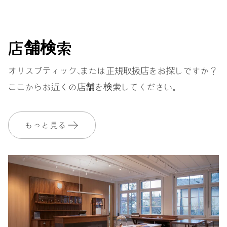
ストラップ
ラバー
店舗検索
オリスブティック、または正規取扱店をお探しですか？
ここからお近くの店舗を検索してください。
保証
2 年
MyOrisにご加入いただくと、保証期間を次の期間まで無料で延長いたし
ます。 3 年
もっと見る
MYORIS