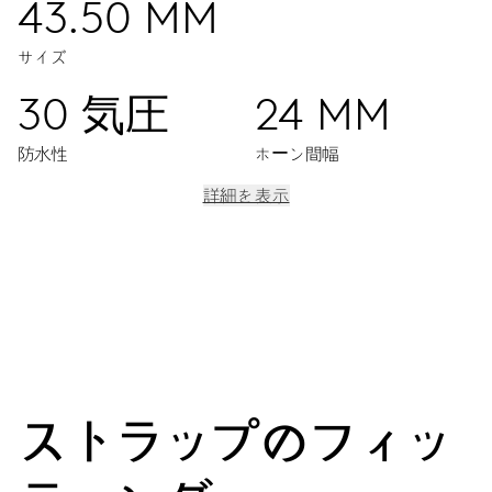
43.50 MM
サイズ
30 気圧
24 MM
防水性
ホーン間幅
詳細を表示
ムーブメント
センター時分針、日付表示窓、クイック日付設定、日付修正、ファ
インタイムチューニング、ストップセコンド針
38時間
ストラップのフィッ
パワーリザーブ