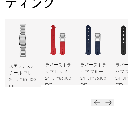
ティング
キャリバー
733
寸法
直径25.60mm、11 1/2リーニュ
ワインディング
ラバーストラ
ラバーストラ
ラバ
自動巻
ステンレスス
ップ レッド
ップ ブルー
ップ 
チール ブレ
ク
24
JPY56,100
24
JPY56,100
24
JP
スレット
24
JPY59,400
振動
mm
mm
mm
mm
28,800振動、4 Hz
ダイヤル
グレー