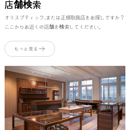
店舗検索
48時間
オリスブティック、または正規取扱店をお探しですか？
パワーリザーブ
ここからお近くの店舗を検索してください。
キャリバー
774
もっと見る
寸法
直径30.00mm、13 1/4リーニュ
ワインディング
自動巻、レッドローター
振動
28,800振動、4 Hz