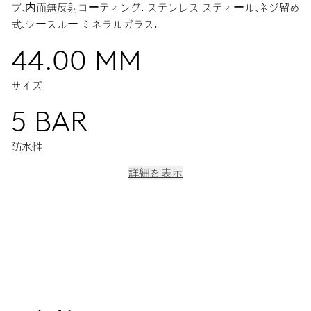
プ、内面無反射コーティング.
ステンレス スティール、ネジ留め
式、シースルー ミネラルガラス.
44.00 MM
サイズ
5 BAR
防水性
詳細を表示
ムーブメント
センター時分針、クロノグラフ1/4秒計、スモールセコンド、30分
積算計、12時間積算計、日付表示窓、日付修正、ファインタイムチ
ューニング、ストップセコンド針