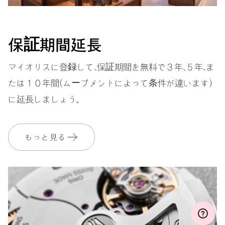
ダイヤル
グレー
保証期間延長
マイオリスに登録して、保証期間を無料で３年、５年、ま
たは１０年間（ムーブメントによって条件が違います）
ストラップ
ステンレススティール
に延長しましょう。
もっと見る
保証
2 年
MyOrisにご加入いただくと、保証期間を次の期間まで無料で延長いたし
ます。 3 年
MYORIS