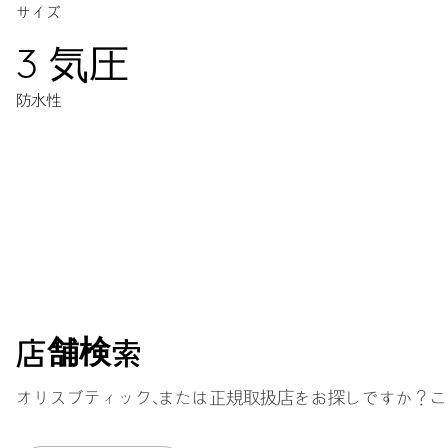
サイズ
3 気圧
防水性
ムーブメント
センター時分針、ファインタイムチューニング、ストップセコン
38時間
店舗検索
パワーリザーブ
オリスブティック、または正規取扱店をお探しですか？こ
キャリバー
560