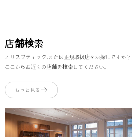
センター時分針、ファインタイムチューニング、ストップセコ
ンド針
38時間
店舗検索
パワーリザーブ
オリスブティック、または正規取扱店をお探しですか？
ここからお近くの店舗を検索してください。
キャリバー
560
もっと見る
寸法
直径17.20mm、7 3/4リーニュ
ワインディング
自動巻