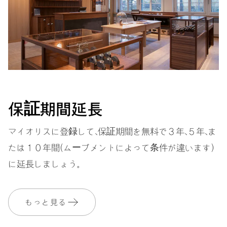
振動
28,800振動、4 Hz
ダイヤル
グレー
保証期間延長
マイオリスに登録して、保証期間を無料で３年、５年、ま
ストラップ
レザー
たは１０年間（ムーブメントによって条件が違います）
に延長しましょう。
保証
2 年
もっと見る
MyOrisにご加入いただくと、保証期間を次の期間まで無料で延長いたし
ます。 3 年