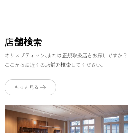
センター時分針、ファインタイムチューニング、ストップセコ
ンド針
38時間
店舗検索
パワーリザーブ
オリスブティック、または正規取扱店をお探しですか？
ここからお近くの店舗を検索してください。
キャリバー
560
もっと見る
寸法
直径17.20mm、7 3/4リーニュ
ワインディング
自動巻