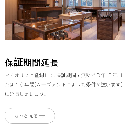
振動
28,800振動、4 Hz
ダイヤル
グレー
保証期間延長
マイオリスに登録して、保証期間を無料で３年、５年、ま
ストラップ
ステンレススティール
たは１０年間（ムーブメントによって条件が違います）
に延長しましょう。
保証
2 年
もっと見る
MyOrisにご加入いただくと、保証期間を次の期間まで無料で延長いたし
ます。 3 年