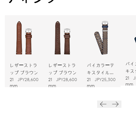
キャリバー
734
寸法
直径25.60mm、11 1/2リーニュ
ワインディング
バイ
自動巻
レザーストラ
レザーストラ
バイカラーテ
キス
ップ ブラウン
ップ ブラウン
キスタイルス
トラ
21
J
トラップ
21
JPY28,600
21
JPY28,600
21
JPY25,300
振動
mm
mm
mm
mm
28,800振動、4 Hz
ダイヤル
グレー