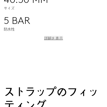
サイズ
5 BAR
防水性
詳細を表示
ムーブメント
センター時分針、ファインタイムチューニング、ストップセコ
ンド針
38時間
ストラップのフィッ
パワーリザーブ
ティング