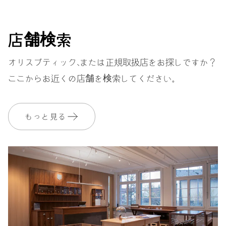
ストラップ
レザー
店舗検索
オリスブティック、または正規取扱店をお探しですか？
ここからお近くの店舗を検索してください。
保証
2 年
MyOrisにご加入いただくと、保証期間を次の期間まで無料で延長いたし
ます。 3 年
もっと見る
MYORIS