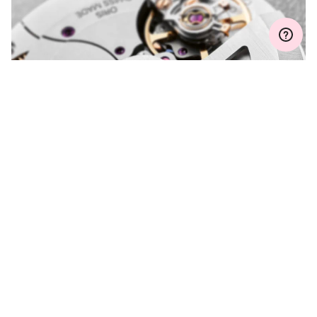
特製高級木製ボックス、保証
EXTRAS
書、世界限定1000本
保証
2 年
MyOrisにご加入いただくと、保証期間を次の期間まで無料で延長いたし
ます。 3 年
ご質問がありますか？
MYORIS
オリスにお問い合わせください。
もっと見る