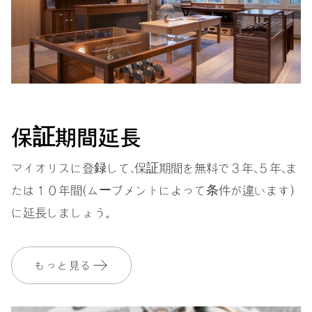
寸法
直径25.60mm、11 1/2リーニュ
ワインディング
自動巻
保証期間延長
振動
28,800振動、4 Hz
マイオリスに登録して、保証期間を無料で３年、５年、ま
たは１０年間（ムーブメントによって条件が違います）
に延長しましょう。
ダイヤル
グレー
もっと見る
ストラップ
レザー