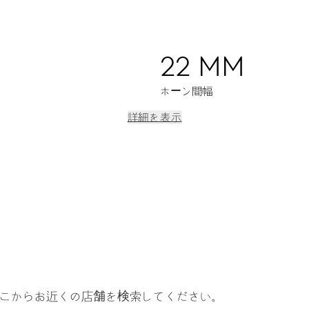
22 MM
ホーン間幅
詳細を表示
）。前進又は後退セッティングディバイス付きセンター時針(T1)、
)補助ダイアル。デイト表示、9時位置補助セコンド。デイトはセンター
ディバイス。ファイン タイミング デイバイス、ストップセコンド。
こからお近くの店舗を検索してください。