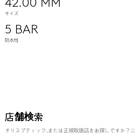
42.00 MM
サイズ
5 BAR
防水性
ムーブメント
2つの個別タイムゾーンの同時表示。時・分用センターハンド（T1
操作する。3時位置デイ＆ナイトインジケーターを含む時・分（T2
すると自動的にデイト表示は前後回転します。クイックデイト設定
店舗検索
38時間
オリスブティック、または正規取扱店をお探しですか？こ
パワーリザーブ