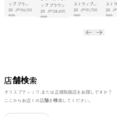
ップ ブラウ
ストラップ
スト
自動巻
ップ ブラウン
ン
グレー
オリ
20
JPY56,100
20
JPY51,700
20
JP
20
JPY28,600
mm
mm
mm
mm
振動
28,800振動、4 Hz
ダイヤル
グレー
店舗検索
ストラップ
レザー
オリスブティック、または正規取扱店をお探しですか？
ここからお近くの店舗を検索してください。
スペシャルボックス、証明書、
バックル付き追加NATOスト