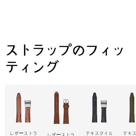
センター時分針、センター針による日付指針、クイック日付設
定、日付修正、ファインタイムチューニング、ストップセコンド
針
ストラップのフィッ
41時間
パワーリザーブ
ティング
キャリバー
754-1
寸法
直径25.60mm、11 1/2リーニュ
ワインディング
レザーストラ
テキスタイル
テキ
レザーストラ