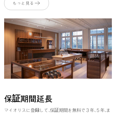
EXTRAS
もっと見る
ラップ、付け替え用ツール付
属、世界限定2,130本
保証
2 年
MyOrisにご加入いただくと、保証期間を次の期間まで無料で延長いたし
ます。 3 年
MYORIS
保証期間延長
マイオリスに登録して、保証期間を無料で３年、５年、ま