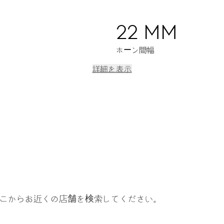
22 MM
ホーン間幅
詳細を表示
ー針で曜日指針、クイック日付・曜日設定、クイック日付・曜日修正、
こからお近くの店舗を検索してください。