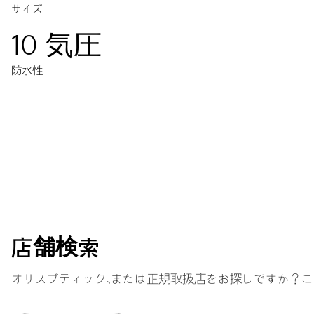
サイズ
10 気圧
防水性
ムーブメント
センター時分針、9時位置スモールセコンド、日付表示窓、センタ
38時間
店舗検索
パワーリザーブ
オリスブティック、または正規取扱店をお探しですか？こ
キャリバー
645