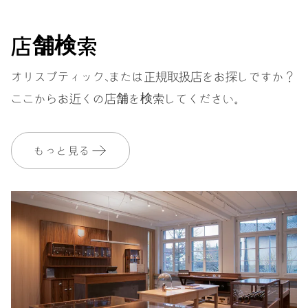
ストラップ
ラバー
店舗検索
オリスブティック、または正規取扱店をお探しですか？
ここからお近くの店舗を検索してください。
保証
2 年
MyOrisにご加入いただくと、保証期間を次の期間まで無料で延長いたし
ます。 3 年
もっと見る
MYORIS