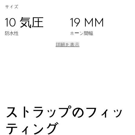
サイズ
10 気圧
19 MM
防水性
ホーン間幅
詳細を表示
ムーブメント
センター時分針、日付表示窓、クイック日付設定、日付修正、ファ
インタイムチューニング、ストップセコンド針
38時間
ストラップのフィッ
パワーリザーブ
ティング
キャリバー