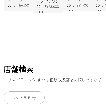
ップ ブラウン
ン
グレー
オリ
20
JPY56,100
20
JPY51,700
20
JP
20
JPY28,600
mm
mm
mm
振動
mm
28,800振動、4 Hz
ダイヤル
店舗検索
ストラップ
オリスブティック、または正規取扱店をお探しですか？こ
保証
もっと見る
MyOrisにご加入いただくと、保証期間を次の期間まで無料で延長いたします。