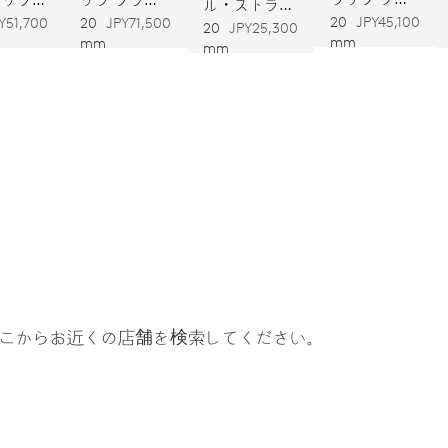
ル・ストラッ
ック
20
JPY45,100
ーブ
ク
Y51,700
20
JPY71,500
プ ブラウン
20
JPY25,300
mm
mm
mm
グレー
ステンレススティール
こからお近くの店舗を検索してください。
2 年
 3 年