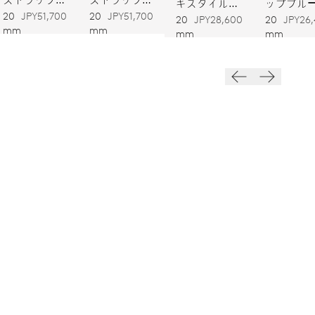
キスタイルス
ップブル
オリーブ
グレー
20
JPY51,700
20
JPY51,700
トラップ
20
JPY28,600
20
JPY26
mm
mm
mm
mm