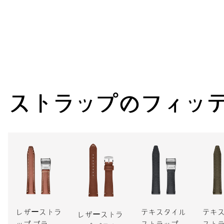
ムーブメント
62時間
パワーリザーブ
ストラップのフィッ
キャリバー
771-1
寸法
直径30.00mm、13 1/4リーニュ
ワインディング
レザーストラ
テキスタイル
テキ
レザーストラ
自動巻、レッドローター
ップ ブラウ
ストラップ
スト