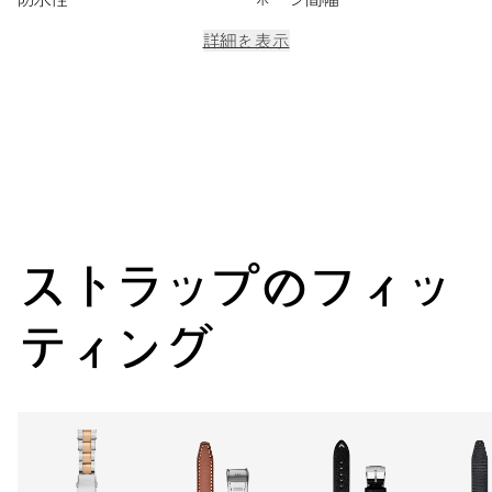
詳細を表示
ムーブメント
センター時分針、日付表示窓、クイック日付設定、日付修正、ファ
インタイムチューニング、ストップセコンド針
38時間
ストラップのフィッ
パワーリザーブ
ティング
キャリバー
733
寸法
直径25.60mm、11 1/2リーニュ