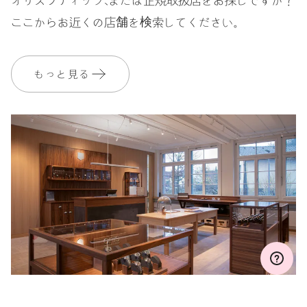
ここからお近くの店舗を検索してください。
保証
2 年
MyOrisにご加入いただくと、保証期間を次の期間まで無料で延長いたし
ます。 3 年
もっと見る
MYORIS