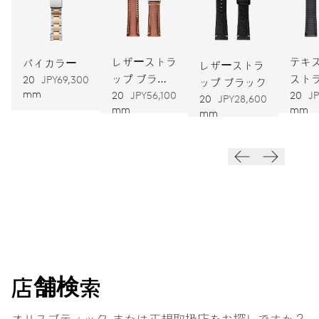
ワインディング
レザーストラ
テキ
自動巻
バイカラー
レザーストラ
ップ ブラウ
スト
20
JPY69,300
ップ ブラック
mm
ン
グレ
20
JPY56,100
20
JP
20
JPY28,600
振動
mm
mm
mm
28,800振動、4 Hz
ダイヤル
ブラック
ストラップ
レザー
店舗検索
オリスブティック、または正規取扱店をお探しですか？