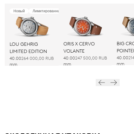
Новый
Лимитированный
BIG C
ORIS X CERVO
LOU GEHRIG
POINTE
VOLANTE
LIMITED EDITION
40.00
21
40.00
247 500,00 RUB
40.00
264 000,00 RUB
mm
mm
mm