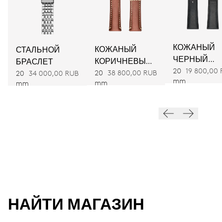
диаметр 25,60мм, 11 1/2дюйма
ЗАВОД
КОЖАНЫЙ
КОЖАНЫЙ
СТАЛЬНОЙ
Автоподзавод
ЧЕРНЫЙ
КОРИЧНЕВЫЙ
БРАСЛЕТ
РЕМЕШОК
20
19 800,00
РЕМЕШОК
20
38 800,00 RUB
20
34 000,00 RUB
mm
ЧАСТОТА
mm
mm
28'800 A/ч, 4 Гц
ЦИФЕРБЛАТ
Синий
НАЙТИ МАГАЗИН
РЕМЕНЬ
кожаный