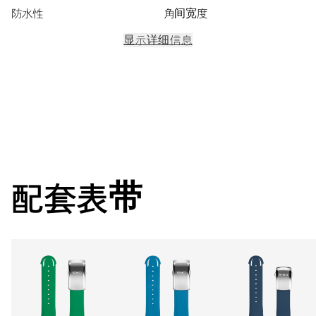
防水性
角间宽度
显示详细信息
机芯
中央显示时分跟1/4秒计时功能，3个小面盘分别显示秒针、30
分钟及12小时计时功能，日期窗口，日期调整器，精准对时微
调装置及停秒装置
配套表带
62小时动力储存
动力储备
机芯
771-1 (3 subdials, date)