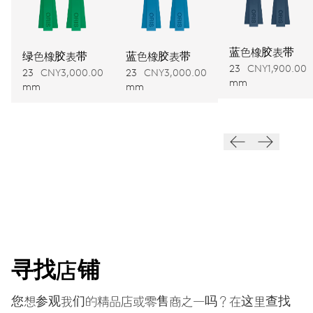
尺寸
Ø 30.00 mm, 13 1/4’’’
蓝色橡胶表带
绿色橡胶表带
蓝色橡胶表带
23
CNY1,900.00
卷绕
23
CNY3,000.00
23
CNY3,000.00
mm
mm
mm
自动上链，红色自动转盘
振动
28’800 A/h, 4 Hz
表盘
蓝色
寻找店铺
您想参观我们的精品店或零售商之一吗？在这里查找
表带
不锈钢