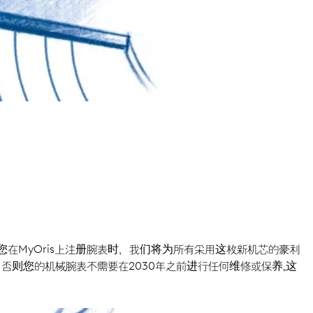
您在MyOris上注册腕表时，我们将为所有采用这枚新机芯的豪利
查，否则您的机械腕表不需要在2030年之前进行任何维修或保养。这