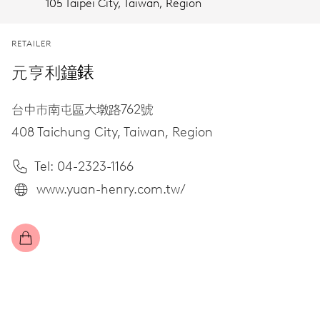
105 Taipei City,
Taiwan, Region
RETAILER
元亨利鐘錶
台中市南屯區大墩路762號
408 Taichung City,
Taiwan, Region
Tel: 04-2323-1166
www.yuan-henry.com.tw/