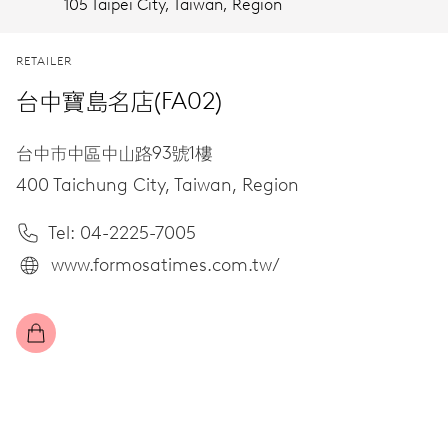
105 Taipei City,
Taiwan, Region
RETAILER
台中寶島名店(FA02)
台中市中區中山路93號1樓
400 Taichung City,
Taiwan, Region
Tel: 04-2225-7005
www.formosatimes.com.tw/