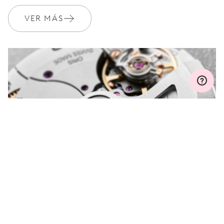
VER MÁS
MYORIS
¿ALGUNA PREGUNTA?