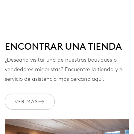
Agujas horas, minutos y segundos centrales, ventana
fecha, fecha instantánea, corrector fecha, paro segundo
41 h
ENCONTRAR UNA TIENDA
Reserva de marcha
¿Desearía visitar una de nuestras boutiques o
vendedores minoristas? Encuentre la tienda y el
CALIBRE
733-1
servicio de asistencia más cercano aquí.
DIMENSIONES
VER MÁS
Ø 25.60 mm, 11 1/2’’’
CARGA
Remonte automático