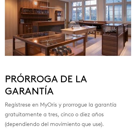
FRECUENCIA
28’800 A/h, 4 Hz
ESFERA
Negra
PRÓRROGA DE LA
GARANTÍA
CORREA
Acero
Regístrese en MyOris y prorrogue la garantía
gratuitamente a tres, cinco o diez años
GARANTÍA
2 años
(dependiendo del movimiento que use).
Únete a MyOris y amplía gratis tu garantía a 3 años