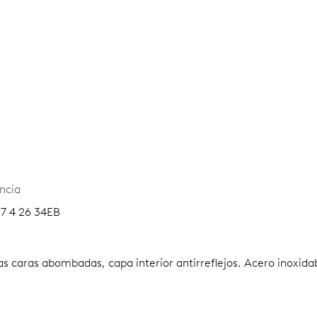
ncia
07 4 26 34EB
as caras abombadas, capa interior antirreflejos.
Acero inoxidab