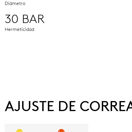
Diámetro
30 BAR
Hermeticidad
MOVIMIENTO
Agujas horas, minutos y segundos centrales, ventana fecha
41 h
AJUSTE DE CORRE
Reserva de marcha
CALIBRE
733-1