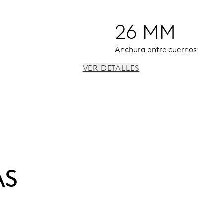
26 MM
Anchura entre cuernos
VER DETALLES
, fecha instantánea, corrector fecha, paro segundo
AS