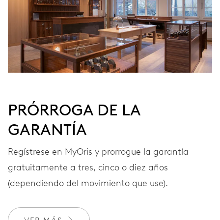
FRECUENCIA
28’800 A/h, 4 Hz
ESFERA
Gris
PRÓRROGA DE LA
GARANTÍA
CORREA
Acero
Regístrese en MyOris y prorrogue la garantía
gratuitamente a tres, cinco o diez años
GARANTÍA
2 años
(dependiendo del movimiento que use).
Únete a MyOris y amplía gratis tu garantía a 3 años