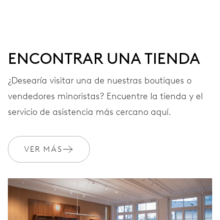
fecha, fecha instantánea, corrector fecha, paro segundo
41 h
ENCONTRAR UNA TIENDA
Reserva de marcha
¿Desearía visitar una de nuestras boutiques o
vendedores minoristas? Encuentre la tienda y el
CALIBRE
733-1
servicio de asistencia más cercano aquí.
DIMENSIONES
VER MÁS
Ø 25.60 mm, 11 1/2’’’
CARGA
Remonte automático