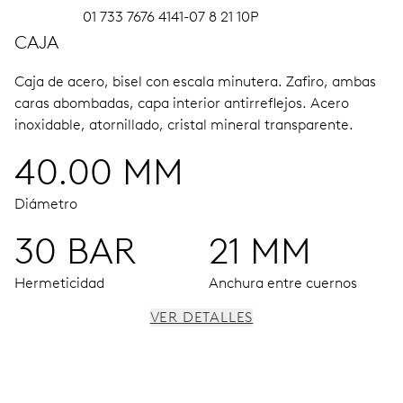
01 733 7676 4141-07 8 21 10P
CAJA
Caja de acero, bisel con escala minutera.
Zafiro, ambas
caras abombadas, capa interior antirreflejos.
Acero
inoxidable, atornillado, cristal mineral transparente.
40.00 MM
Diámetro
30 BAR
21 MM
Hermeticidad
Anchura entre cuernos
VER DETALLES
MOVIMIENTO
Agujas horas, minutos y segundos centrales, ventana