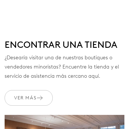
Agujas horas, minutos y segundos centrales, ventana
fecha, fecha instantánea, corrector fecha, paro segundo
41 h
ENCONTRAR UNA TIENDA
Reserva de marcha
¿Desearía visitar una de nuestras boutiques o
vendedores minoristas? Encuentre la tienda y el
CALIBRE
733-1
servicio de asistencia más cercano aquí.
DIMENSIONES
VER MÁS
Ø 25.60 mm, 11 1/2’’’
CARGA
Remonte automático