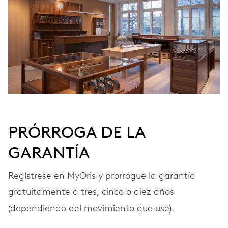
FRECUENCIA
28’800 A/h, 4 Hz
ESFERA
Negra
PRÓRROGA DE LA
GARANTÍA
CORREA
Caucho
Regístrese en MyOris y prorrogue la garantía
gratuitamente a tres, cinco o diez años
GARANTÍA
2 años
(dependiendo del movimiento que use).
Únete a MyOris y amplía gratis tu garantía a 3 años