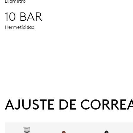
Diámetro
10 BAR
Hermeticidad
MOVIMIENTO
Agujas horas, minutos y segundos centrales, excelente cr
41 h
AJUSTE DE CORRE
Reserva de marcha
CALIBRE
733-1 (sin fecha)