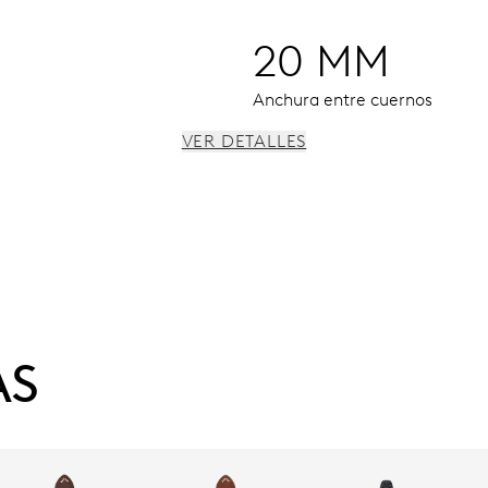
20 MM
Anchura entre cuernos
VER DETALLES
onometrador y paro segundo
AS