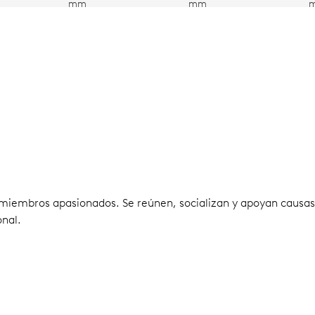
mm
mm
miembros apasionados. Se reúnen, socializan y apoyan causas 
onal.