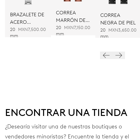
Remonte automático
CORREA
BRAZALETE DE
CORREA
MARRÓN DE
ACERO
NEGRA DE PIEL
FRECUENCIA
PIEL
20
MXN7,150.00
INOXIDABLE
20
MXN7,500.00
20
MXN3,650.00
28’800 A/h, 4 Hz
mm
mm
mm
ESFERA
Blanco
CORREA
Piel
ENCONTRAR UNA TIENDA
¿Desearía visitar una de nuestras boutiques o
EXTRAS
Caja Heritage y certificado
vendedores minoristas? Encuentre la tienda y el