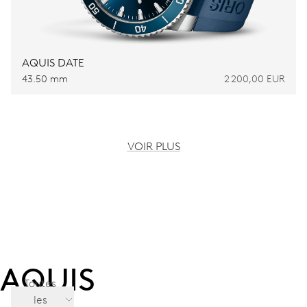
AQUIS DATE
43.50 mm
2 200,00 EUR
VOIR PLUS
AQUIS
Toutes
les