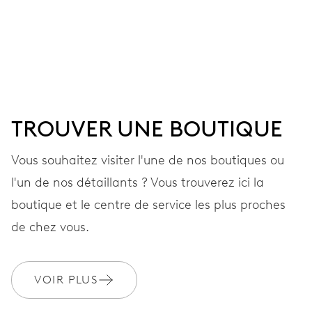
MOUVEMENT
Aiguilles centrales heures, minutes et secondes; guichet
pour la date, changement de date instantané, correcteur
de date, stop-seconde
TROUVER UNE BOUTIQUE
41 heures
Vous souhaitez visiter l'une de nos boutiques ou
Réserve de marche
l'un de nos détaillants ? Vous trouverez ici la
CALIBRE
boutique et le centre de service les plus proches
733-1
de chez vous.
DIMENSIONS
VOIR PLUS
Ø 25,60 mm, 11 1/2’’’