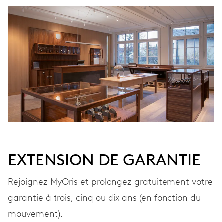
ENROULEMENT
Remontage automatique
VIBRATIONS
28’800 A/h, 4 Hz
CADRAN
Blanc
EXTENSION DE GARANTIE
BRACELET
Caoutchouc
Rejoignez MyOris et prolongez gratuitement votre
garantie à trois, cinq ou dix ans (en fonction du
mouvement).
GARANTIE
2 années