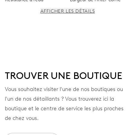
AFFICHER LES DÉTAILS
MOUVEMENT
Aiguilles centrales heures, minutes et secondes; guichet
pour la date, changement de date instantané, correcteur
de date, stop-seconde
TROUVER UNE BOUTIQUE
41 heures
Vous souhaitez visiter l'une de nos boutiques ou
Réserve de marche
l'un de nos détaillants ? Vous trouverez ici la
CALIBRE
boutique et le centre de service les plus proches
733-1
de chez vous.
DIMENSIONS