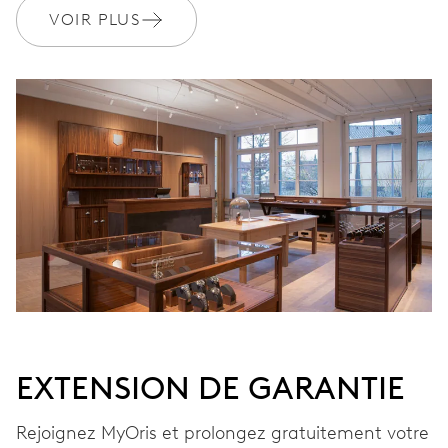
VOIR PLUS
Ø 25,60 mm, 11 1/2’’’
ENROULEMENT
Remontage automatique
VIBRATIONS
28’800 A/h, 4 Hz
CADRAN
Blanc
EXTENSION DE GARANTIE
BRACELET
Acier
Rejoignez MyOris et prolongez gratuitement votre